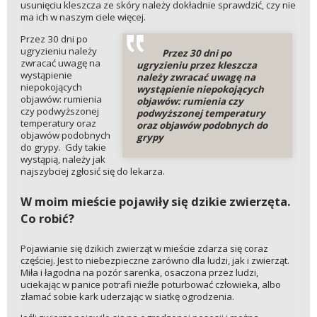
usunięciu kleszcza ze skóry należy dokładnie sprawdzić, czy nie
ma ich w naszym ciele więcej.
Przez 30 dni po
ugryzieniu należy
Przez 30 dni po
zwracać uwagę na
ugryzieniu przez kleszcza
wystąpienie
należy zwracać uwagę na
niepokojących
wystąpienie niepokojących
objawów: rumienia
objawów: rumienia czy
czy podwyższonej
podwyższonej temperatury
temperatury oraz
oraz objawów podobnych do
objawów podobnych
grypy
do grypy. Gdy takie
wystąpią, należy jak
najszybciej zgłosić się do lekarza.
W moim mieście pojawiły się dzikie zwierzęta.
Co robić?
Pojawianie się dzikich zwierząt w mieście zdarza się coraz
częściej. Jest to niebezpieczne zarówno dla ludzi, jak i zwierząt.
Miła i łagodna na pozór sarenka, osaczona przez ludzi,
uciekając w panice potrafi nieźle poturbować człowieka, albo
złamać sobie kark uderzając w siatkę ogrodzenia.