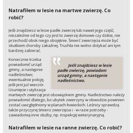
Natrafiłem w lesie na martwe zwierzę. Co
robić?
Jeśli znajdziesz w lesie padłe zwierzę lub nawet jego część,
niezależnie od tego czy jest to zwierzę domowe czy dzikie, nie
przechodź obok niego obojętnie. Śmierć zwierzęcia może być
skutkiem choroby zakaźnej. Truchła nie wolno dotykać ani tym
bardziej zabierać.
Koniecznie trzeba
powiadomić urząd
Jeśli znajdziesz w lesie
gminy, a następnie
padłe zwierzę, powiadom
nadleśnictwo;
urząd gminy, a następnie
ewentualnie policję,
nadleśnictwo.
jeśli jest już wieczór.
Usunięcie i utylizacja
martwych zwierząt jest obowiązkiem gminy. Nadleśnictwo należy
powiadomić dlatego, bo ubytek zwierzyny w obwodzie powinien
zostać uwzględniony w planach łowieckich. Leśnicy sprawdzą
także przyczynę śmierci zwierzęcia i - w razie potrzeby -
zawiadomią inne służby, np. inspekcję weterynaryjną.
Natrafiłem w lesie na ranne zwierzę. Co robić?