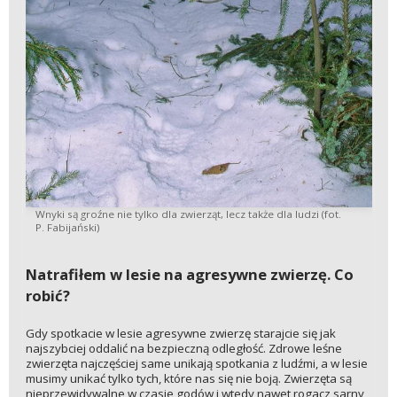
Wnyki są groźne nie tylko dla zwierząt, lecz także dla ludzi (fot.
P. Fabijański)
Natrafiłem w lesie na agresywne zwierzę. Co
robić?
Gdy spotkacie w lesie agresywne zwierzę starajcie się jak
najszybciej oddalić na bezpieczną odległość. Zdrowe leśne
zwierzęta najczęściej same unikają spotkania z ludźmi, a w lesie
musimy unikać tylko tych, które nas się nie boją. Zwierzęta są
nieprzewidywalne w czasie godów i wtedy nawet rogacz sarny