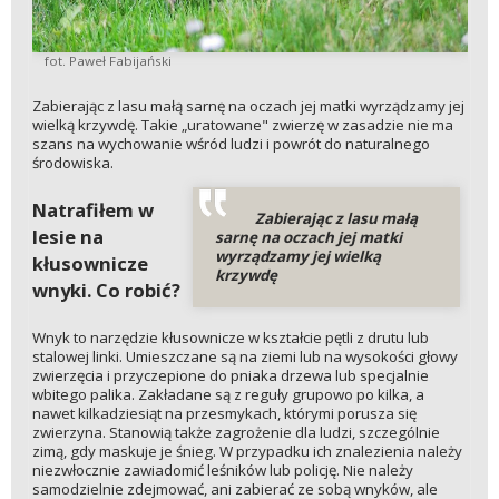
fot. Paweł Fabijański
Zabierając z lasu małą sarnę na oczach jej matki wyrządzamy jej
wielką krzywdę. Takie „uratowane" zwierzę w zasadzie nie ma
szans na wychowanie wśród ludzi i powrót do naturalnego
środowiska.
Natrafiłem w
Zabierając z lasu małą
lesie na
sarnę na oczach jej matki
wyrządzamy jej wielką
kłusownicze
krzywdę
wnyki. Co robić?
Wnyk to narzędzie kłusownicze w kształcie pętli z drutu lub
stalowej linki. Umieszczane są na ziemi lub na wysokości głowy
zwierzęcia i przyczepione do pniaka drzewa lub specjalnie
wbitego palika. Zakładane są z reguły grupowo po kilka, a
nawet kilkadziesiąt na przesmykach, którymi porusza się
zwierzyna. Stanowią także zagrożenie dla ludzi, szczególnie
zimą, gdy maskuje je śnieg. W przypadku ich znalezienia należy
niezwłocznie zawiadomić leśników lub policję. Nie należy
samodzielnie zdejmować, ani zabierać ze sobą wnyków, ale