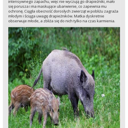
intensywnego zapachu, więc nie wyczują go drapieżniki, mało
się porusza i ma maskujące ubarwienie, co zapewnia mu
ochronę. Ciągła obecność dorosłych zwierząt w pobliżu zagraża
młodym i ściąga uwagę drapieżników. Matka dyskretnie
obserwuje młode, a zbliża się do nich tylko na czas karmienia.