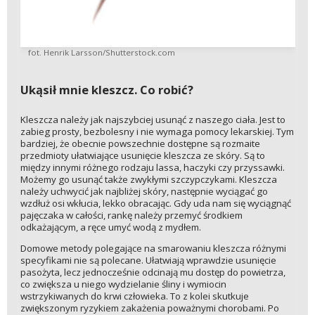
fot. Henrik Larsson/Shutterstock.com
Ukąsił mnie kleszcz. Co robić?
Kleszcza należy jak najszybciej usunąć z naszego ciała. Jest to
zabieg prosty, bezbolesny i nie wymaga pomocy lekarskiej. Tym
bardziej, że obecnie powszechnie dostępne są rozmaite
przedmioty ułatwiające usunięcie kleszcza ze skóry. Są to
między innymi różnego rodzaju lassa, haczyki czy przyssawki.
Możemy go usunąć także zwykłymi szczypczykami. Kleszcza
należy uchwycić jak najbliżej skóry, następnie wyciągać go
wzdłuż osi wkłucia, lekko obracając. Gdy uda nam się wyciągnąć
pajęczaka w całości, rankę należy przemyć środkiem
odkażającym, a ręce umyć wodą z mydłem.
Domowe metody polegające na smarowaniu kleszcza różnymi
specyfikami nie są polecane. Ułatwiają wprawdzie usunięcie
pasożyta, lecz jednocześnie odcinają mu dostęp do powietrza,
co zwiększa u niego wydzielanie śliny i wymiocin
wstrzykiwanych do krwi człowieka. To z kolei skutkuje
zwiększonym ryzykiem zakażenia poważnymi chorobami. Po