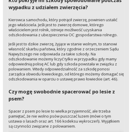
Kto pokryje mi szkody spowodowane podczas
wypadku z udziałem zwierzęcia?
Kierowca samochodu, który potrącił zwierzę, powinien ustalić
jego właściciela. Jeśli jest to zwierzę domowe, którego
właścicielem jest rolnik, istnieje możliwość uzyskania
odszkodowania z ubezpieczenia OC gospodarstwa rolnego.
Jeśli jest to dzikie zwierzę, żyjące w stanie wolnym, to stanowi
własność skarbu państwa, który zgodnie z orzeczeniem Sądu
Najwyższego nie odpowiada za takie szkody. Na
odszkodowanie możemy liczyć tylko w przypadku gdy mamy
odpowiednią polisę AC lub gdy szkoda powstała w związku z
polowaniem. Wtedy odpowiedzialność za szkodę ponosi
zarządca obwodu łowieckiego, od którego możemy domagać się
odszkodowania w oparciu o ustawę prawo łowieckie (art. 46).
Czy mogę swobodnie spacerować po lesie z
psem?
Spacer z psem po lesie to wielka przyjemność, ale trzeba
pamiętać, że nie wolno psów puszczać luzem (mówi o tym
ustawa o lasach oraz art. 166 kodeksu wykroczeń). Wyjątkiem
są czynności związane z polowaniem.