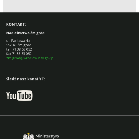
TERENACH
NIZINNYCH
KONTAKT:
Nadleśnictwo Żmigród
ul. Parkowa 4a
55-140 Żmigród
tel. 71 38 53 052
fax 71 38 53 052
zmigrod@wroclaw.lasy.gov.pl
Śledź nasz kanał YT: