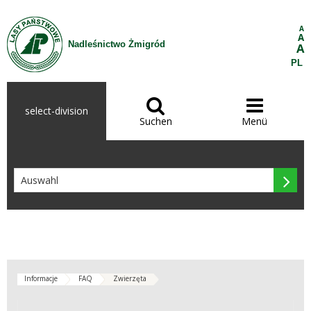
Zum Inhalt wechseln
A
A
Nadleśnictwo Żmigród
A
PL


select-division
Suchen
Menü

Informacje
FAQ
Zwierzęta