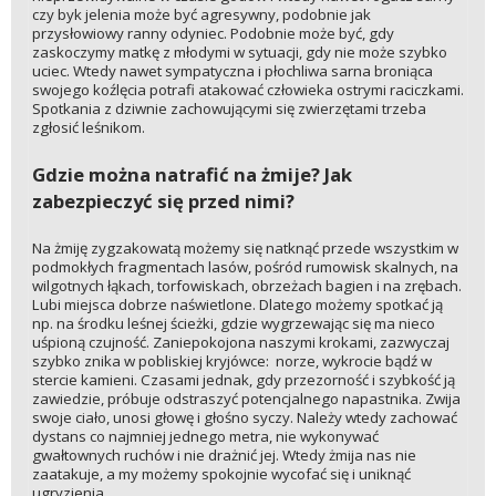
czy byk jelenia może być agresywny, podobnie jak
przysłowiowy ranny odyniec. Podobnie może być, gdy
zaskoczymy matkę z młodymi w sytuacji, gdy nie może szybko
uciec. Wtedy nawet sympatyczna i płochliwa sarna broniąca
swojego koźlęcia potrafi atakować człowieka ostrymi raciczkami.
Spotkania z dziwnie zachowującymi się zwierzętami trzeba
zgłosić leśnikom.
Gdzie można natrafić na żmije? Jak
zabezpieczyć się przed nimi?
Na żmiję zygzakowatą możemy się natknąć przede wszystkim w
podmokłych fragmentach lasów, pośród rumowisk skalnych, na
wilgotnych łąkach, torfowiskach, obrzeżach bagien i na zrębach.
Lubi miejsca dobrze naświetlone. Dlatego możemy spotkać ją
np. na środku leśnej ścieżki, gdzie wygrzewając się ma nieco
uśpioną czujność. Zaniepokojona naszymi krokami, zazwyczaj
szybko znika w pobliskiej kryjówce: norze, wykrocie bądź w
stercie kamieni. Czasami jednak, gdy przezorność i szybkość ją
zawiedzie, próbuje odstraszyć potencjalnego napastnika. Zwija
swoje ciało, unosi głowę i głośno syczy. Należy wtedy zachować
dystans co najmniej jednego metra, nie wykonywać
gwałtownych ruchów i nie drażnić jej. Wtedy żmija nas nie
zaatakuje, a my możemy spokojnie wycofać się i uniknąć
ugryzienia.