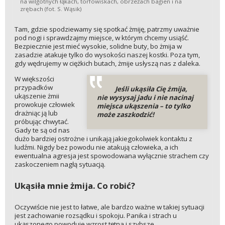
na wilgotnych łąkach, torfowiskach, obrzeżach bagien i na
zrębach (fot. S. Wąsik)
Tam, gdzie spodziewamy się spotkać żmiję, patrzmy uważnie
pod nogi i sprawdzajmy miejsce, w którym chcemy usiąść.
Bezpiecznie jest mieć wysokie, solidne buty, bo żmija w
zasadzie atakuje tylko do wysokości naszej kostki. Poza tym,
gdy wędrujemy w ciężkich butach, żmije usłyszą nas z daleka.
W większości
przypadków
Jeśli ukąsiła Cię żmija,
ukąszenie żmii
nie wysysaj jadu i nie nacinaj
prowokuje człowiek
miejsca ukąszenia – to tylko
drażniąc ją lub
może zaszkodzić!
próbując chwytać.
Gady te są od nas
dużo bardziej ostrożne i unikają jakiegokolwiek kontaktu z
ludźmi. Nigdy bez powodu nie atakują człowieka, a ich
ewentualna agresja jest spowodowana wyłącznie strachem czy
zaskoczeniem nagłą sytuacją.
Ukąsiła mnie żmija. Co robić?
Oczywiście nie jest to łatwe, ale bardzo ważne w takiej sytuacji
jest zachowanie rozsądku i spokoju. Panika i strach u
ukąszonego powoduje wzrost tętna i szybsze