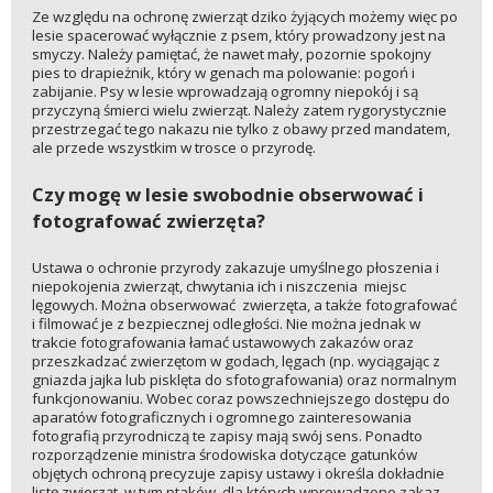
Ze względu na ochronę zwierząt dziko żyjących możemy więc po
lesie spacerować wyłącznie z psem, który prowadzony jest na
smyczy. Należy pamiętać, że nawet mały, pozornie spokojny
pies to drapieżnik, który w genach ma polowanie: pogoń i
zabijanie. Psy w lesie wprowadzają ogromny niepokój i są
przyczyną śmierci wielu zwierząt. Należy zatem rygorystycznie
przestrzegać tego nakazu nie tylko z obawy przed mandatem,
ale przede wszystkim w trosce o przyrodę.
Czy mogę w lesie swobodnie obserwować i
fotografować zwierzęta?
Ustawa o ochronie przyrody zakazuje umyślnego płoszenia i
niepokojenia zwierząt, chwytania ich i niszczenia miejsc
lęgowych. Można obserwować zwierzęta, a także fotografować
i filmować je z bezpiecznej odległości. Nie można jednak w
trakcie fotografowania łamać ustawowych zakazów oraz
przeszkadzać zwierzętom w godach, lęgach (np. wyciągając z
gniazda jajka lub pisklęta do sfotografowania) oraz normalnym
funkcjonowaniu. Wobec coraz powszechniejszego dostępu do
aparatów fotograficznych i ogromnego zainteresowania
fotografią przyrodniczą te zapisy mają swój sens. Ponadto
rozporządzenie ministra środowiska dotyczące gatunków
objętych ochroną precyzuje zapisy ustawy i określa dokładnie
listę zwierząt, w tym ptaków, dla których wprowadzono zakaz