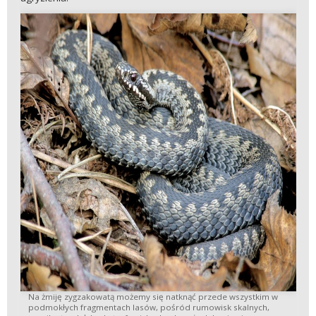
Na żmiję zygzakowatą możemy się natknąć przede wszystkim w
podmokłych fragmentach lasów, pośród rumowisk skalnych,