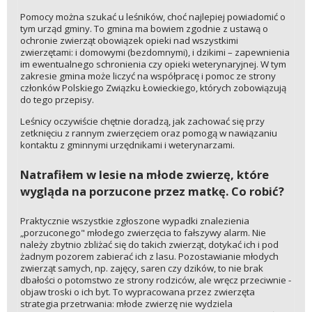
Pomocy można szukać u leśników, choć najlepiej powiadomić o
tym urząd gminy. To gmina ma bowiem zgodnie z ustawą o
ochronie zwierząt obowiązek opieki nad wszystkimi
zwierzętami: i domowymi (bezdomnymi), i dzikimi – zapewnienia
im ewentualnego schronienia czy opieki weterynaryjnej. W tym
zakresie gmina może liczyć na współpracę i pomoc ze strony
członków Polskiego Związku Łowieckiego, których zobowiązują
do tego przepisy.
Leśnicy oczywiście chętnie doradzą, jak zachować się przy
zetknięciu z rannym zwierzęciem oraz pomogą w nawiązaniu
kontaktu z gminnymi urzędnikami i weterynarzami.
Natrafiłem w lesie na młode zwierzę, które
wygląda na porzucone przez matkę. Co robić?
Praktycznie wszystkie zgłoszone wypadki znalezienia
„porzuconego" młodego zwierzęcia to fałszywy alarm. Nie
należy zbytnio zbliżać się do takich zwierząt, dotykać ich i pod
żadnym pozorem zabierać ich z lasu. Pozostawianie młodych
zwierząt samych, np. zajęcy, saren czy dzików, to nie brak
dbałości o potomstwo ze strony rodziców, ale wręcz przeciwnie -
objaw troski o ich byt. To wypracowana przez zwierzęta
strategia przetrwania: młode zwierzę nie wydziela