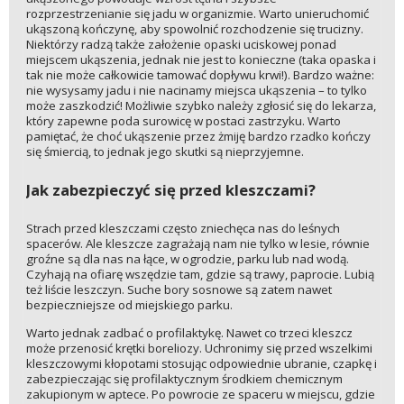
rozprzestrzenianie się jadu w organizmie. Warto unieruchomić
ukąszoną kończynę, aby spowolnić rozchodzenie się trucizny.
Niektórzy radzą także założenie opaski uciskowej ponad
miejscem ukąszenia, jednak nie jest to konieczne (taka opaska i
tak nie może całkowicie tamować dopływu krwi!). Bardzo ważne:
nie wysysamy jadu i nie nacinamy miejsca ukąszenia – to tylko
może zaszkodzić! Możliwie szybko należy zgłosić się do lekarza,
który zapewne poda surowicę w postaci zastrzyku. Warto
pamiętać, że choć ukąszenie przez żmiję bardzo rzadko kończy
się śmiercią, to jednak jego skutki są nieprzyjemne.
Jak zabezpieczyć się przed kleszczami?
Strach przed kleszczami często zniechęca nas do leśnych
spacerów. Ale kleszcze zagrażają nam nie tylko w lesie, równie
groźne są dla nas na łące, w ogrodzie, parku lub nad wodą.
Czyhają na ofiarę wszędzie tam, gdzie są trawy, paprocie. Lubią
też liście leszczyn. Suche bory sosnowe są zatem nawet
bezpieczniejsze od miejskiego parku.
Warto jednak zadbać o profilaktykę. Nawet co trzeci kleszcz
może przenosić krętki boreliozy. Uchronimy się przed wszelkimi
kleszczowymi kłopotami stosując odpowiednie ubranie, czapkę i
zabezpieczając się profilaktycznym środkiem chemicznym
zakupionym w aptece. Po powrocie ze spaceru w miejscu, gdzie