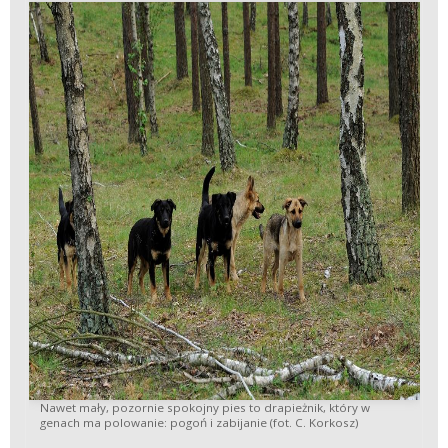
Nawet mały, pozornie spokojny pies to drapieżnik, który w
genach ma polowanie: pogoń i zabijanie (fot. C. Korkosz)