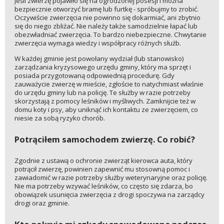
Jeśli zwierzę pojawiło się na ogrodzonej posesji i można
bezpiecznie otworzyć bramę lub furtkę - spróbujmy to zrobić.
Oczywiście zwierzęcia nie powinno się dokarmiać, ani zbytnio
się do niego zbliżać. Nie należy także samodzielnie łapać lub
obezwładniać zwierzęcia. To bardzo niebezpieczne. Chwytanie
zwierzęcia wymaga wiedzy i współpracy różnych służb.
W każdej gminie jest powołany wydział (lub stanowisko)
zarządzania kryzysowego urzędu gminy, który ma sprzęt i
posiada przygotowaną odpowiednią procedurę. Gdy
zauważycie zwierzę w mieście, zgłoście to natychmiast właśnie
do urzędu gminy lub na policję. Te służby w razie potrzeby
skorzystają z pomocy leśników i myśliwych. Zamknijcie też w
domu koty i psy, aby uniknąć ich kontaktu ze zwierzęciem, co
niesie za sobą ryzyko chorób.
Potrąciłem samochodem zwierzę. Co robić?
Zgodnie z ustawą o ochronie zwierząt kierowca auta, który
potrącił zwierzę, powinien zapewnić mu stosowną pomoc i
zawiadomić w razie potrzeby służby weterynaryjne oraz policję.
Nie ma potrzeby wzywać leśników, co często się zdarza, bo
obowiązek usunięcia zwierzęcia z drogi spoczywa na zarządcy
drogi oraz gminie.